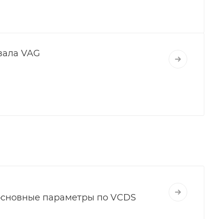
вала VAG
о основные параметры по VCDS