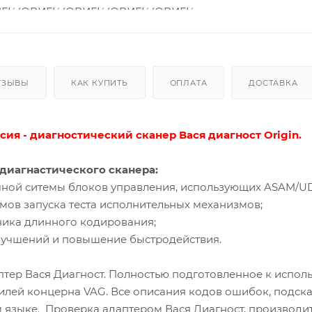
ТЗЫВЫ
КАК КУПИТЬ
ОПЛАТА
ДОСТАВКА
сия - диагностический сканер Вася диагност Origin.
диагнастического сканера:
чной ситемы блоков управления, использующих ASAM/U
мов запуска теста исполнительных механизмов;
ика длинного кодирования;
улучшений и повышение быстродействия.
тер Вася Диагност. Полностью подготовленное к исполь
илей концерна VAG. Все описания кодов ошибок, подска
 языке. Проверка адаптером Вася Диагност, производится