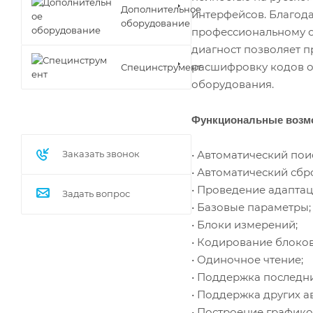
Дополнительное
интерфейсов. Благода
оборудование
профессиональному об
диагност позволяет п
расшифровку кодов о
Специнструмент
оборудования.
Функциональные возмо
• Автоматический пои
Заказать звонок
• Автоматический сб
• Проведение адаптац
Задать вопрос
• Базовые параметры;
• Блоки измерений;
• Кодирование блоков
• Одиночное чтение;
• Поддержка последн
• Поддержка других а
• Построение графико