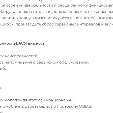
ря своей универсальности и расширенному функционалу,
орудованию и готов к использованию как в сервисном ц
роводить полную диагностику всех вспомогательных узл
шибок, производить сброс сервисных интервалов и вк
жности ВАСЯ диагност:
ск неисправностей;
рос напоминания о сервисном обслуживании;
ий;
;
их моделей двигателей концерна VAG;
втомобилей, работающих по протоколу OBD 2;
в;