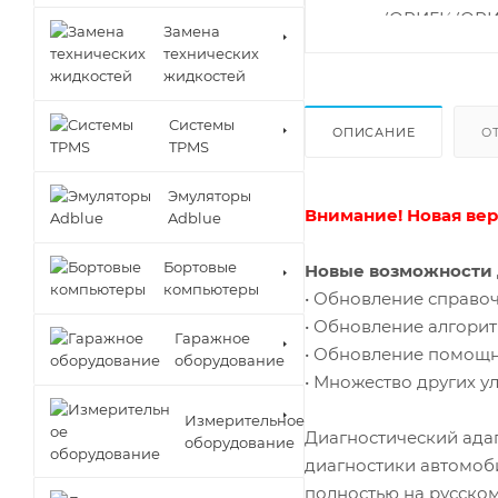
Замена
технических
жидкостей
Cистемы
ОПИСАНИЕ
О
TPMS
Эмуляторы
Внимание! Новая вер
Adblue
Бортовые
Новые возможности 
компьютеры
• Обновление справо
• Обновление алгорит
Гаражное
• Обновление помощн
оборудование
• Множество других 
Измерительное
Диагностический адап
оборудование
диагностики автомоб
полностью на русском