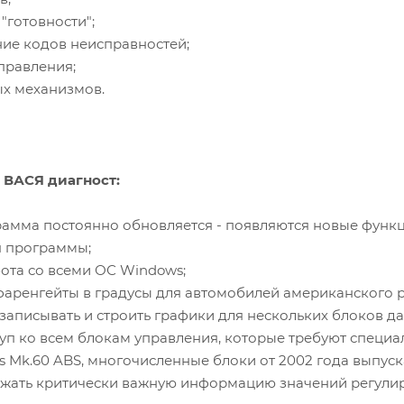
"готовности";
ние кодов неисправностей;
управления;
ых механизмов.
 ВАСЯ диагност:
рамма постоянно обновляется - появляются новые функ
я программы;
ота со всеми ОС Windows;
 фаренгейты в градусы для автомобилей американского 
, записывать и строить графики для нескольких блоков 
туп ко всем блокам управления, которые требуют спец
s Mk.60 ABS, многочисленные блоки от 2002 года выпуск
ажать критически важную информацию значений регулир