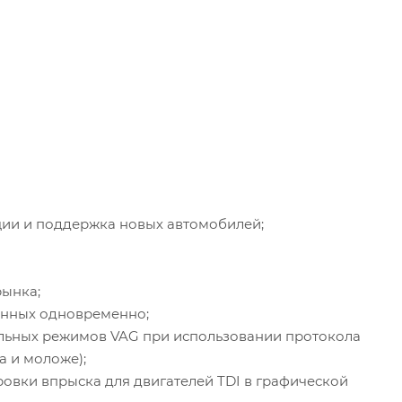
ции и поддержка новых автомобилей;
рынка;
данных одновременно;
иальных режимов VAG при использовании протокола
а и моложе);
овки впрыска для двигателей TDI в графической