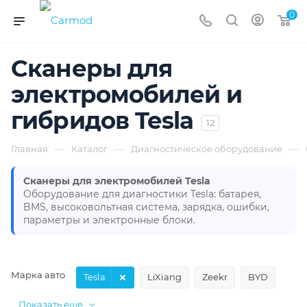
0
Сканеры для
электромобилей и
гибридов Tesla
12
—
—
—
Главная
Каталог
Диагностическое оборудование
Сканеры для электромобилей Tesla
Оборудование для диагностики Tesla: батарея,
BMS, высоковольтная система, зарядка, ошибки,
параметры и электронные блоки.
Марка авто
Tesla
LiXiang
Zeekr
BYD
Показать еще