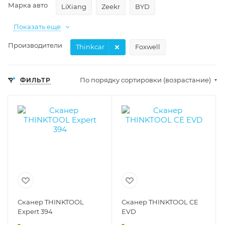
Марка авто
LiXiang
Zeekr
BYD
Показать еще
Производители
Thinkcar
Foxwell
По порядку сортировки (возрастание)
ФИЛЬТР
Сканер THINKTOOL
Сканер THINKTOOL CE
Expert 394
EVD