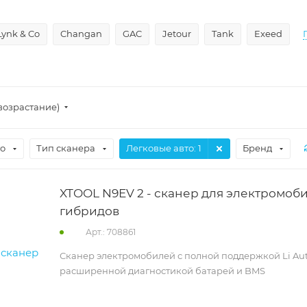
Lynk & Co
Changan
GAC
Jetour
Tank
Exeed
возрастание)
то
Тип сканера
Легковые авто
: 1
Бренд
XTOOL N9EV 2 - сканер для электромоб
гибридов
Арт.: 708861
Сканер электромобилей с полной поддержкой Li Auto
расширенной диагностикой батарей и BMS