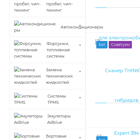
пробег, чип-
тюнинг
Автокондиционеры
Форсунки,
Хит
Советуем
топливные
системы
Замена
технических
жидкостей
Cистемы
TPMS
Эмуляторы
Adblue
Бортовые
Хит