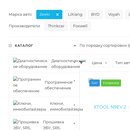
Марка авто
Zeekr
LiXiang
BYD
Voyah
Производители
Thinkcar
Foxwell
По порядку сортировки (
КАТАЛОГ
Диагностическое
Цена
Тип ав
оборудование
Программное
Хит
Новинка
обеспечение
Ключи,
иммобилайзеры
Прошивка
ЭБУ, SRS,