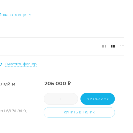
Показать еще
Очистить фильтр
илей и
205 000
₽
В КОРЗИНУ
 L6/L7/L8/L9,
КУПИТЬ В 1 КЛИК