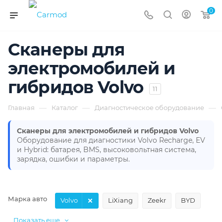
0
Сканеры для
электромобилей и
гибридов Volvo
11
—
—
—
Главная
Каталог
Диагностическое оборудование
Сканеры для электромобилей и гибридов Volvo
Оборудование для диагностики Volvo Recharge, EV
и Hybrid: батарея, BMS, высоковольтная система,
зарядка, ошибки и параметры.
Марка авто
Volvo
LiXiang
Zeekr
BYD
Показать еще